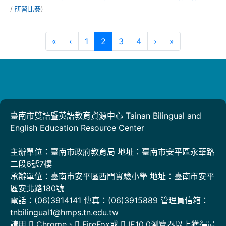
/
研習比賽
)
第一頁
上一頁
(目前頁次)
下一頁
最後頁
«
‹
1
2
3
4
›
»
臺南市雙語暨英語教育資源中心 Tainan Bilingual and
English Education Resource Center
主辦單位：臺南市政府教育局 地址：臺南市安平區永華路
二段6號7樓
承辦單位：臺南市安平區西門實驗小學 地址：臺南市安平
區安北路180號
電話：(06)3914141 傳真：(06)3915889 管理員信箱：
tnbilingual1@hmps.tn.edu.tw
請用
Chrome
、
FireFox
或
IE10.0瀏覽器以上獲得最