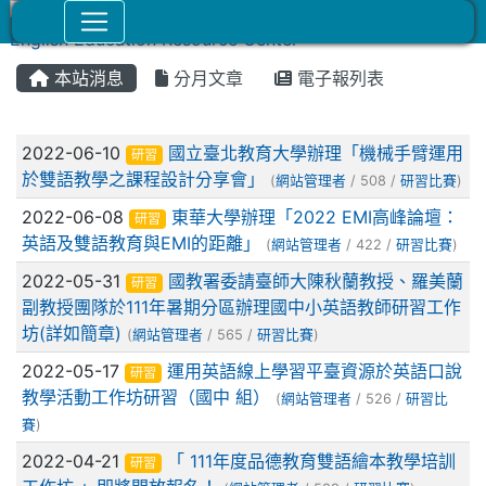
本站消息
分月文章
電子報列表
文章列表
2022-06-10
國立臺北教育大學辦理「機械手臂運用
研習
於雙語教學之課程設計分享會」
(
網站管理者
/ 508 /
研習比賽
)
2022-06-08
東華大學辦理「2022 EMI高峰論壇：
研習
英語及雙語教育與EMI的距離」
(
網站管理者
/ 422 /
研習比賽
)
2022-05-31
國教署委請臺師大陳秋蘭教授、羅美蘭
研習
副教授團隊於111年暑期分區辦理國中小英語教師研習工作
坊(詳如簡章)
(
網站管理者
/ 565 /
研習比賽
)
2022-05-17
運用英語線上學習平臺資源於英語口說
研習
教學活動工作坊研習（國中 組）
(
網站管理者
/ 526 /
研習比
賽
)
2022-04-21
「 111年度品德教育雙語繪本教學培訓
研習