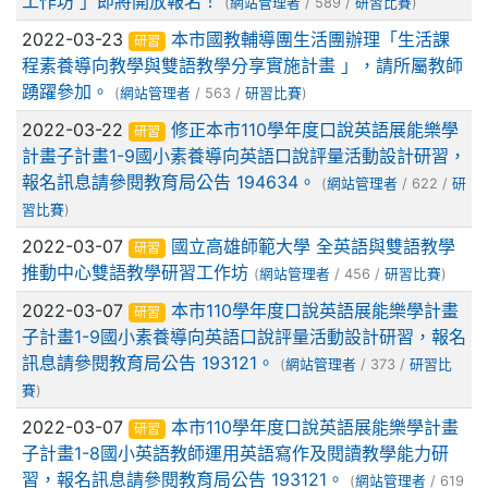
工作坊 」即將開放報名！
(
網站管理者
/ 589 /
研習比賽
)
2022-03-23
本市國教輔導團生活團辦理「生活課
研習
程素養導向教學與雙語教學分享實施計畫 」，請所屬教師
踴躍參加。
(
網站管理者
/ 563 /
研習比賽
)
2022-03-22
修正本市110學年度口說英語展能樂學
研習
計畫子計畫1-9國小素養導向英語口說評量活動設計研習，
報名訊息請參閱教育局公告 194634。
(
網站管理者
/ 622 /
研
習比賽
)
2022-03-07
國立高雄師範大學 全英語與雙語教學
研習
推動中心雙語教學研習工作坊
(
網站管理者
/ 456 /
研習比賽
)
2022-03-07
本市110學年度口說英語展能樂學計畫
研習
子計畫1-9國小素養導向英語口說評量活動設計研習，報名
訊息請參閱教育局公告 193121。
(
網站管理者
/ 373 /
研習比
賽
)
2022-03-07
本市110學年度口說英語展能樂學計畫
研習
子計畫1-8國小英語教師運用英語寫作及閱讀教學能力研
習，報名訊息請參閱教育局公告 193121。
(
網站管理者
/ 619