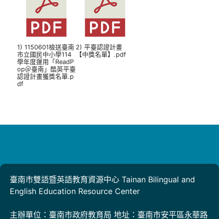
1) 1150601檢送臺南
2) 平臺認證計畫
市立國民中小學114
【中獎名單】.pdf
學年度運用「ReadP
op＠臺南」酷英平臺
認證計畫獲獎名單.p
df
臺南市雙語暨英語教育資源中心 Tainan Bilingual and
English Education Resource Center
主辦單位：臺南市政府教育局 地址：臺南市安平區永華路