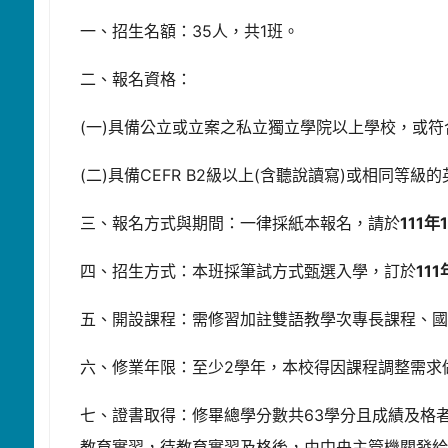
一、招生名額：35人，共1班。
二、報名資格：
(一)具備公立或立案之私立獨立學院以上學校，或
(二)具備CEFR B2級以上(含聽說讀寫)或相同等級
三、報名方式與期間：一律採紙本報名，請於
111年
四、招生方式：本班採筆試方式甄選入學，訂於
11
五、開設課程：需修習加註雙語教學次專長課程、國
六、修業年限：至少2學年，本校得因課程調整需求
七、證書取得：修畢總學分數共63學分且成績及格
教育實習，待教育實習及格後，由中央主管機關發給