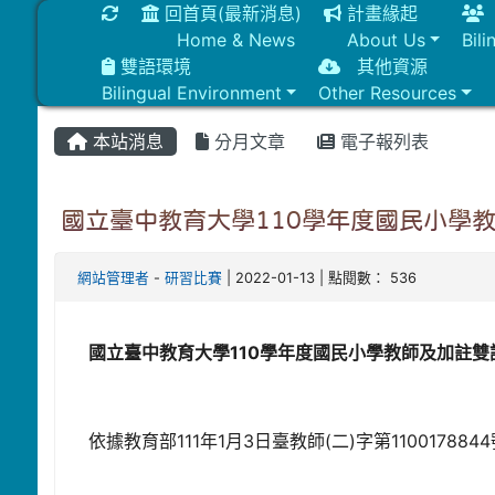
重新取得佈景設定
回首頁(最新消息)
計畫緣起
Home & News
About Us
Bil
雙語環境
其他資源
Bilingual Environment
Other Resources
本站消息
分月文章
電子報列表
國立臺中教育大學110學年度國民小學
網站管理者
-
研習比賽
| 2022-01-13 | 點閱數： 536
國立臺中教育大學110學年度國民小學教師及加註
依據教育部111年1月3日臺教師(二)字第11001788