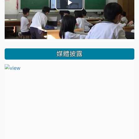
播
放
影
片
媒體披露