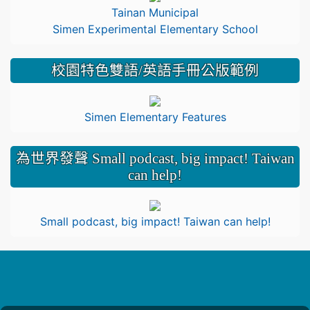
Tainan Municipal
Simen Experimental Elementary School
校園特色雙語/英語手冊公版範例
Simen Elementary Features
為世界發聲 Small podcast, big impact! Taiwan
can help!
Small podcast, big impact! Taiwan can help!